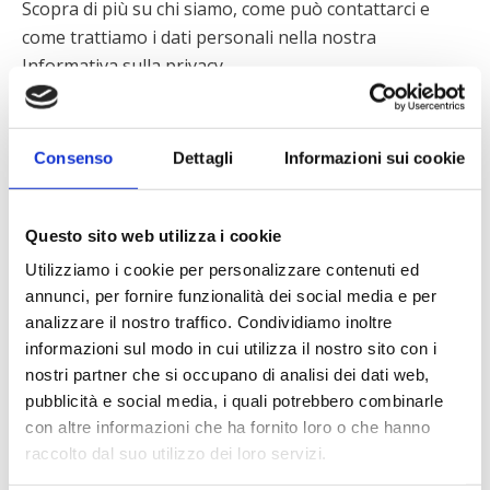
Scopra di più su chi siamo, come può contattarci e
come trattiamo i dati personali nella nostra
Informativa sulla privacy.
Specifica l’ID del tuo consenso e la data di quando ci
hai contattati per quanto riguarda il tuo consenso.
Consenso
Dettagli
Informazioni sui cookie
Il tuo consenso si applica ai seguenti siti web:
studioolisticoyun.it
Questo sito web utilizza i cookie
Utilizziamo i cookie per personalizzare contenuti ed
Il tuo stato attuale: Rifiuta.
annunci, per fornire funzionalità dei social media e per
Modifica consenso
analizzare il nostro traffico. Condividiamo inoltre
informazioni sul modo in cui utilizza il nostro sito con i
nostri partner che si occupano di analisi dei dati web,
Dichiarazione Cookie aggiornata l'ultima volta il
pubblicità e social media, i quali potrebbero combinarle
24/07/2023 da
Cookiebot
:
con altre informazioni che ha fornito loro o che hanno
raccolto dal suo utilizzo dei loro servizi.
Necessari (1)