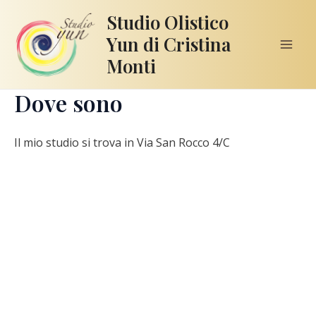
Vai
Studio Olistico
al
Yun di Cristina
contenuto
Mai
Monti
Men
Dove sono
Il mio studio si trova in Via San Rocco 4/C