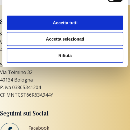
Studio Olistico Yun di Cristina Monti
Accetta tutti
STUDIO
Accetta selezionati
Via San Rocco 4/C
40122 Bologna
Rifiuta
SEDE LEGALE
Via Tolmino 32
40134 Bologna
P. iva 03865341204
CF MNTCST66R63A944Y
Seguimi sui Social
Facebook