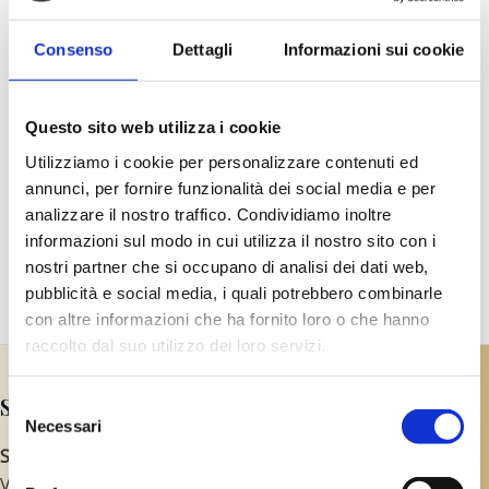
Indicata per conservare e migliorare la salute,
equilibrare ed aumentare l’energia fisica e psichica,
Consenso
Dettagli
Informazioni sui cookie
molto efficace per “pulire” l’organismo. Si otterrà
liberazione da tensione e stress del corpo e della
Questo sito web utilizza i cookie
mente, da rigidità, gonfiore, stanchezza, debolezza,
preoccupazione, ansia.
Utilizziamo i cookie per personalizzare contenuti ed
Ad ogni problema nei piedi corrisponde uno squilibrio
annunci, per fornire funzionalità dei social media e per
nella salute dell’organismo; bisogna riscoprire i piedi e
analizzare il nostro traffico. Condividiamo inoltre
informazioni sul modo in cui utilizza il nostro sito con i
capire la loro importanza per il nostro benessere.
nostri partner che si occupano di analisi dei dati web,
Per scalare una montagna bisogna iniziare dalla base,
pubblicità e social media, i quali potrebbero combinarle
dai piedi.
con altre informazioni che ha fornito loro o che hanno
(Ming Wong)
raccolto dal suo utilizzo dei loro servizi.
Studio Olistico Yun di Cristina Monti
Selezione
Necessari
del
STUDIO
consenso
Via San Rocco 4/C