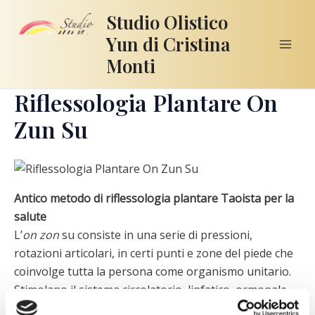
Vai
Studio Olistico
al
Yun di Cristina
contenuto
Mai
Monti
Men
Riflessologia Plantare On
Zun Su
Antico metodo di riflessologia plantare Taoista per la
salute
L’
on zon
su consiste in una serie di pressioni,
rotazioni articolari, in certi punti e zone del piede che
coinvolge tutta la persona come organismo unitario.
Stimolano il sistema circolatorio, linfatico, ormonale,
respiratorio, digestivo.